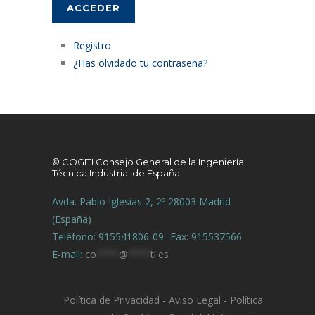
ACCEDER
Registro
¿Has olvidado tu contraseña?
© COGITI Consejo General de la Ingeniería
Técnica Industrial de España
Avda. Pablo Iglesias 2, 2º 28003 Madrid
(España)
Teléfono: 915541806-09 -Fax: 915537566
E-mail:
co
****
@
****
ti.es
Política de Privacidad
-
Aviso Legal
-
Política