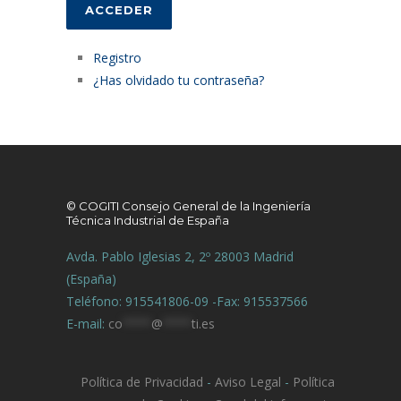
ACCEDER
Registro
¿Has olvidado tu contraseña?
© COGITI Consejo General de la Ingeniería
Técnica Industrial de España
Avda. Pablo Iglesias 2, 2º 28003 Madrid
(España)
Teléfono: 915541806-09 -Fax: 915537566
E-mail:
co
****
@
****
ti.es
Política de Privacidad
-
Aviso Legal
-
Política