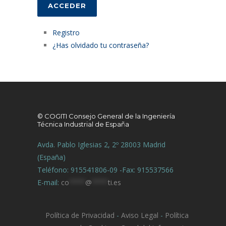
ACCEDER
Registro
¿Has olvidado tu contraseña?
© COGITI Consejo General de la Ingeniería
Técnica Industrial de España
Avda. Pablo Iglesias 2, 2º 28003 Madrid
(España)
Teléfono: 915541806-09 -Fax: 915537566
E-mail:
co
****
@
****
ti.es
Política de Privacidad
-
Aviso Legal
-
Política