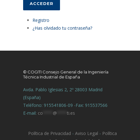
ACCEDER
Registro
¿Has olvidado tu contraseña?
© COGITI Consejo General de la Ingeniería
Técnica Industrial de España
Avda. Pablo Iglesias 2, 2º 28003 Madrid
(España)
Teléfono: 915541806-09 -Fax: 915537566
E-mail:
co
****
@
****
ti.es
Política de Privacidad
-
Aviso Legal
-
Política