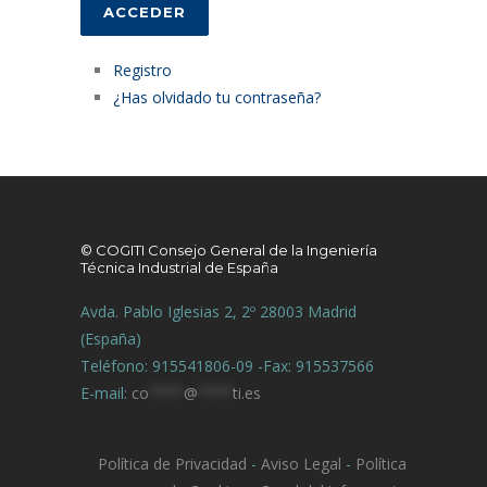
ACCEDER
Registro
¿Has olvidado tu contraseña?
© COGITI Consejo General de la Ingeniería
Técnica Industrial de España
Avda. Pablo Iglesias 2, 2º 28003 Madrid
(España)
Teléfono: 915541806-09 -Fax: 915537566
E-mail:
co
****
@
****
ti.es
Política de Privacidad
-
Aviso Legal
-
Política