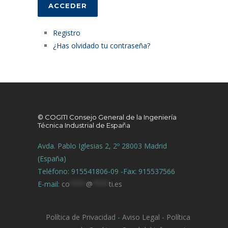
ACCEDER
Registro
¿Has olvidado tu contraseña?
© COGITI Consejo General de la Ingeniería
Técnica Industrial de España
Avda. Pablo Iglesias 2, 2º 28003 Madrid
(España)
Teléfono: 915541806-09 -Fax: 915537566
E-mail:
co
****
@
****
ti.es
Política de Privacidad
-
Aviso Legal
-
Política