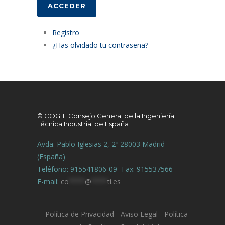
ACCEDER
Registro
¿Has olvidado tu contraseña?
© COGITI Consejo General de la Ingeniería
Técnica Industrial de España
Avda. Pablo Iglesias 2, 2º 28003 Madrid
(España)
Teléfono: 915541806-09 -Fax: 915537566
E-mail:
co
****
@
****
ti.es
Política de Privacidad
-
Aviso Legal
-
Política