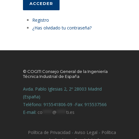
ACCEDER
Registro
¿Has olvidado tu contraseña?
© COGITI Consejo General de la Ingeniería
Técnica Industrial de España
Avda. Pablo Iglesias 2, 2º 28003 Madrid
(España)
Teléfono: 915541806-09 -Fax: 915537566
E-mail:
co
****
@
****
ti.es
Política de Privacidad
-
Aviso Legal
-
Política