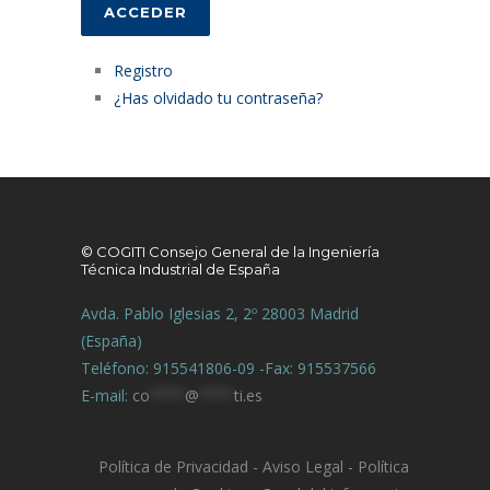
ACCEDER
Registro
¿Has olvidado tu contraseña?
© COGITI Consejo General de la Ingeniería
Técnica Industrial de España
Avda. Pablo Iglesias 2, 2º 28003 Madrid
(España)
Teléfono: 915541806-09 -Fax: 915537566
E-mail:
co
****
@
****
ti.es
Política de Privacidad
-
Aviso Legal
-
Política