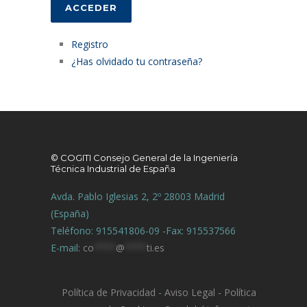
ACCEDER
Registro
¿Has olvidado tu contraseña?
© COGITI Consejo General de la Ingeniería
Técnica Industrial de España
Avda. Pablo Iglesias 2, 2º 28003 Madrid
(España)
Teléfono: 915541806-09 -Fax: 915537566
E-mail:
co
****
@
****
ti.es
Política de Privacidad
-
Aviso Legal
-
Política