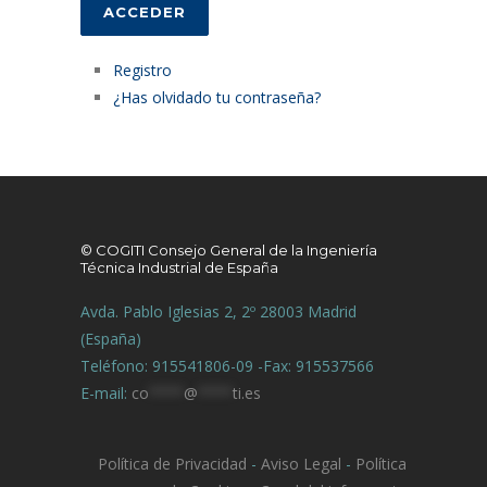
ACCEDER
Registro
¿Has olvidado tu contraseña?
© COGITI Consejo General de la Ingeniería
Técnica Industrial de España
Avda. Pablo Iglesias 2, 2º 28003 Madrid
(España)
Teléfono: 915541806-09 -Fax: 915537566
E-mail:
co
****
@
****
ti.es
Política de Privacidad
-
Aviso Legal
-
Política