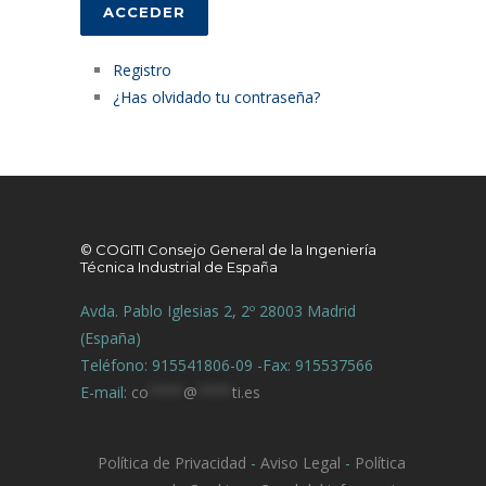
ACCEDER
Registro
¿Has olvidado tu contraseña?
© COGITI Consejo General de la Ingeniería
Técnica Industrial de España
Avda. Pablo Iglesias 2, 2º 28003 Madrid
(España)
Teléfono: 915541806-09 -Fax: 915537566
E-mail:
co
****
@
****
ti.es
Política de Privacidad
-
Aviso Legal
-
Política