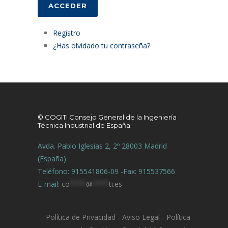
ACCEDER
Registro
¿Has olvidado tu contraseña?
© COGITI Consejo General de la Ingeniería
Técnica Industrial de España
Avda. Pablo Iglesias 2, 2º 28003 Madrid
(España)
Teléfono: 915541806-09 -Fax: 915537566
E-mail:
co
****
@
****
ti.es
Política de Privacidad
-
Aviso Legal
-
Política