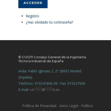
ACCEDER
Registro
¿Has olvidado tu contraseña?
© COGITI Consejo General de la Ingeniería
Técnica Industrial de España
Avda. Pablo Iglesias 2, 2º 28003 Madrid
(España)
Teléfono: 915541806-09 -Fax: 915537566
E-mail:
co
****
@
****
ti.es
Política de Privacidad
-
Aviso Legal
-
Política