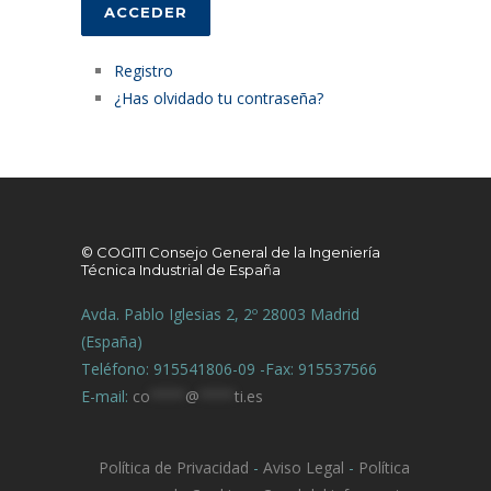
ACCEDER
Registro
¿Has olvidado tu contraseña?
© COGITI Consejo General de la Ingeniería
Técnica Industrial de España
Avda. Pablo Iglesias 2, 2º 28003 Madrid
(España)
Teléfono: 915541806-09 -Fax: 915537566
E-mail:
co
****
@
****
ti.es
Política de Privacidad
-
Aviso Legal
-
Política