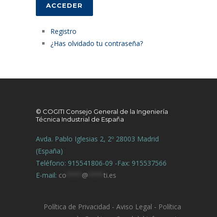
ACCEDER
Registro
¿Has olvidado tu contraseña?
© COGITI Consejo General de la Ingeniería
Técnica Industrial de España
Avda. Pablo Iglesias 2, 2º 28003 Madrid
(España)
Teléfono: 915541806-09 -Fax: 915537566
E-mail:
co
****
@
****
ti.es
Política de Privacidad
-
Aviso Legal
-
Política