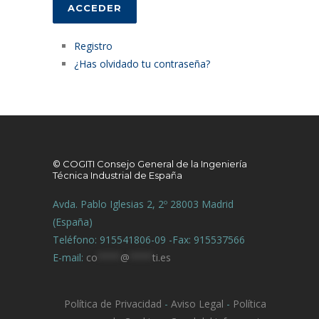
ACCEDER
Registro
¿Has olvidado tu contraseña?
© COGITI Consejo General de la Ingeniería
Técnica Industrial de España
Avda. Pablo Iglesias 2, 2º 28003 Madrid
(España)
Teléfono: 915541806-09 -Fax: 915537566
E-mail:
co
****
@
****
ti.es
Política de Privacidad
-
Aviso Legal
-
Política