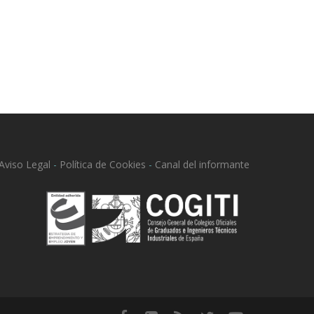
Aviso Legal
-
Política de Cookies
-
Canal del informante