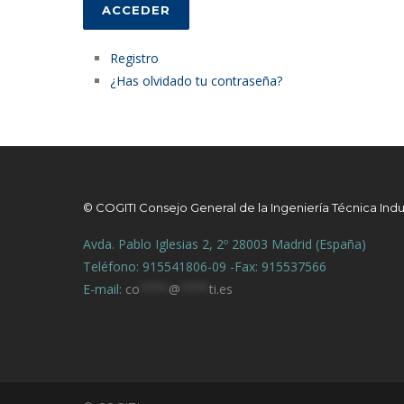
ACCEDER
Registro
¿Has olvidado tu contraseña?
© COGITI Consejo General de la Ingeniería Técnica Indu
Avda. Pablo Iglesias 2, 2º 28003 Madrid (España)
Teléfono: 915541806-09 -Fax: 915537566
E-mail:
co
****
@
****
ti.es