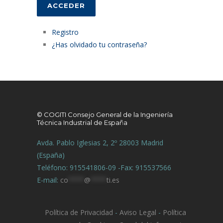
ACCEDER
Registro
¿Has olvidado tu contraseña?
© COGITI Consejo General de la Ingeniería
Técnica Industrial de España
Avda. Pablo Iglesias 2, 2º 28003 Madrid
(España)
Teléfono: 915541806-09 -Fax: 915537566
E-mail:
co
****
@
****
ti.es
Política de Privacidad
-
Aviso Legal
-
Política