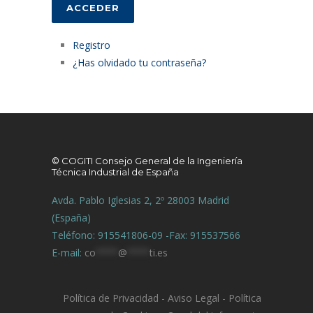
ACCEDER
Registro
¿Has olvidado tu contraseña?
© COGITI Consejo General de la Ingeniería
Técnica Industrial de España
Avda. Pablo Iglesias 2, 2º 28003 Madrid
(España)
Teléfono: 915541806-09 -Fax: 915537566
E-mail:
co
****
@
****
ti.es
Política de Privacidad
-
Aviso Legal
-
Política