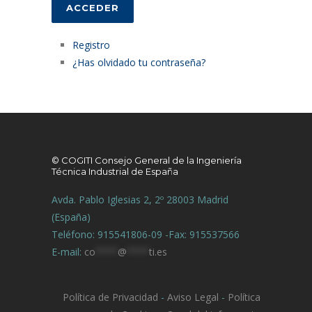
ACCEDER
Registro
¿Has olvidado tu contraseña?
© COGITI Consejo General de la Ingeniería
Técnica Industrial de España
Avda. Pablo Iglesias 2, 2º 28003 Madrid
(España)
Teléfono: 915541806-09 -Fax: 915537566
E-mail:
co
****
@
****
ti.es
Política de Privacidad
-
Aviso Legal
-
Política