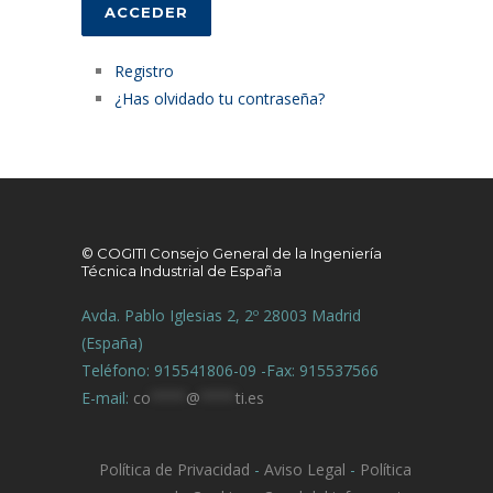
ACCEDER
Registro
¿Has olvidado tu contraseña?
© COGITI Consejo General de la Ingeniería
Técnica Industrial de España
Avda. Pablo Iglesias 2, 2º 28003 Madrid
(España)
Teléfono: 915541806-09 -Fax: 915537566
E-mail:
co
****
@
****
ti.es
Política de Privacidad
-
Aviso Legal
-
Política