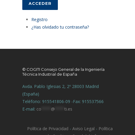
ACCEDER
Registro
¿Has olvidado tu contraseña?
© COGITI Consejo General de la Ingeniería
Técnica Industrial de España
Avda. Pablo Iglesias 2, 2º 28003 Madrid
(España)
Teléfono: 915541806-09 -Fax: 915537566
E-mail:
co
****
@
****
ti.es
Política de Privacidad
-
Aviso Legal
-
Política