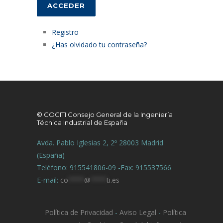
ACCEDER
Registro
¿Has olvidado tu contraseña?
© COGITI Consejo General de la Ingeniería
Técnica Industrial de España
Avda. Pablo Iglesias 2, 2º 28003 Madrid
(España)
Teléfono: 915541806-09 -Fax: 915537566
E-mail:
co
****
@
****
ti.es
Política de Privacidad
-
Aviso Legal
-
Política