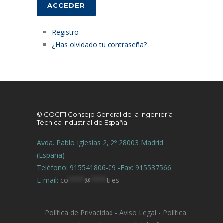
ACCEDER
Registro
¿Has olvidado tu contraseña?
© COGITI Consejo General de la Ingeniería
Técnica Industrial de España
Avda. Pablo Iglesias 2, 2º 28003 Madrid
(España)
Teléfono: 915541806-09 -Fax: 915537566
E-mail:
co
****
@
****
ti.es
Política de Privacidad
-
Aviso Legal
-
Política