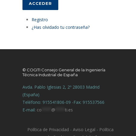
ACCEDER
Registro
¿Has olvidado tu contraseña?
© COGITI Consejo General de la Ingeniería
Técnica Industrial de España
Avda. Pablo Iglesias 2, 2º 28003 Madrid
(España)
Teléfono: 915541806-09 -Fax: 915537566
E-mail:
co
****
@
****
ti.es
Política de Privacidad
-
Aviso Legal
-
Política