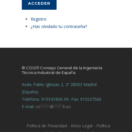
ACCEDER
Registro
¿Has olvidado tu contraseña?
© COGITI Consejo General de la Ingeniería
Técnica Industrial de España
Avda. Pablo Iglesias 2, 2º 28003 Madrid
(España)
Teléfono: 915541806-09 -Fax: 915537566
E-mail:
co
****
@
****
ti.es
Política de Privacidad
-
Aviso Legal
-
Política