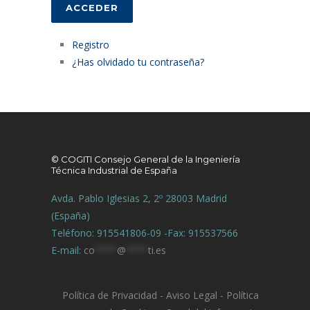
ACCEDER
Registro
¿Has olvidado tu contraseña?
© COGITI Consejo General de la Ingeniería
Técnica Industrial de España
Avda. Pablo Iglesias 2, 2º 28003 Madrid
(España)
Teléfono: 915541806-09 -Fax: 915537566
E-mail:
co
****
@
****
ti.es
Política de Privacidad
-
Aviso Legal
-
Política