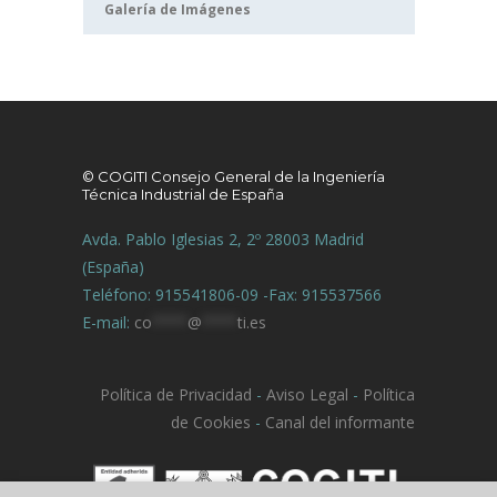
Galería de Imágenes
© COGITI Consejo General de la Ingeniería
Técnica Industrial de España
Avda. Pablo Iglesias 2, 2º 28003 Madrid
(España)
Teléfono: 915541806-09 -Fax: 915537566
E-mail:
co
****
@
****
ti.es
Política de Privacidad
-
Aviso Legal
-
Política
de Cookies
-
Canal del informante