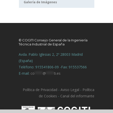
Galería de Imágenes
© COGITI Consejo General de la Ingeniería
Técnica Industrial de España
Avda. Pablo Iglesias 2, 2º 28003 Madrid
(España)
Teléfono: 915541806-09 -Fax: 915537566
E-mail:
co
****
@
****
ti.es
Política de Privacidad
-
Aviso Legal
-
Política
de Cookies
-
Canal del informante