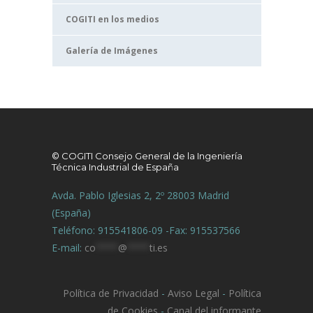
COGITI en los medios
Galería de Imágenes
© COGITI Consejo General de la Ingeniería
Técnica Industrial de España
Avda. Pablo Iglesias 2, 2º 28003 Madrid
(España)
Teléfono: 915541806-09 -Fax: 915537566
E-mail:
co
****
@
****
ti.es
Política de Privacidad
-
Aviso Legal
-
Política
de Cookies
-
Canal del informante