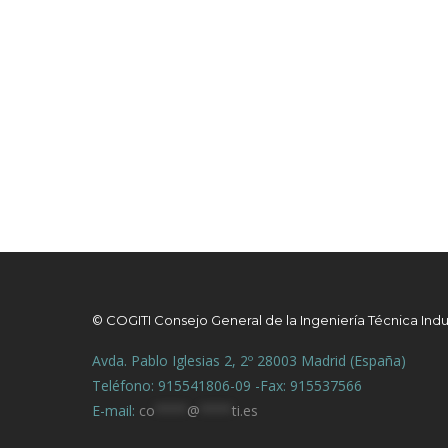
© COGITI Consejo General de la Ingeniería Técnica Indu
Avda. Pablo Iglesias 2, 2º 28003 Madrid (España)
Teléfono: 915541806-09 -Fax: 915537566
E-mail:
co
****
@
****
ti.es