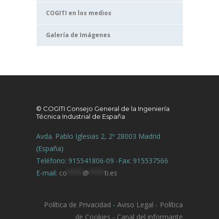
COGITI en los medios
Galería de Imágenes
© COGITI Consejo General de la Ingeniería
Técnica Industrial de España
Avda. Pablo Iglesias 2, 2º 28003 Madrid
(España)
Teléfono: 915541806-09 -Fax: 915537566
E-mail:
co
****
@
****
ti.es
Política de Privacidad
-
Aviso Legal
-
Política
de Cookies
-
Canal del informante