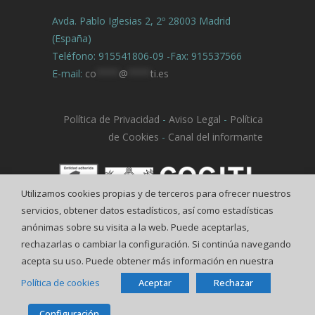
Avda. Pablo Iglesias 2, 2º 28003 Madrid
(España)
Teléfono: 915541806-09 -Fax: 915537566
E-mail:
co
****
@
****
ti.es
Política de Privacidad
-
Aviso Legal
-
Política
de Cookies
-
Canal del informante
Utilizamos cookies propias y de terceros para ofrecer nuestros
servicios, obtener datos estadísticos, así como estadísticas
anónimas sobre su visita a la web. Puede aceptarlas,
rechazarlas o cambiar la configuración. Si continúa navegando
acepta su uso. Puede obtener más información en nuestra
Política de cookies
Aceptar
Rechazar
© COGITI
Configuración