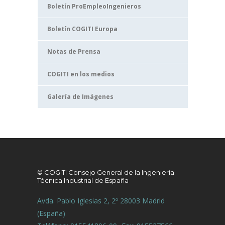
Boletín ProEmpleoIngenieros
Boletín COGITI Europa
Notas de Prensa
COGITI en los medios
Galería de Imágenes
© COGITI Consejo General de la Ingeniería
Técnica Industrial de España
Avda. Pablo Iglesias 2, 2º 28003 Madrid
(España)