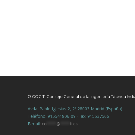
© COGITI Consejo General de la Ingeniería Técnica Indu
Avda. Pablo Iglesias 2, 2º 28003 Madrid (España)
Teléfono: 915541806-09 -Fax: 915537566
E-mail:
co
****
@
****
ti.es