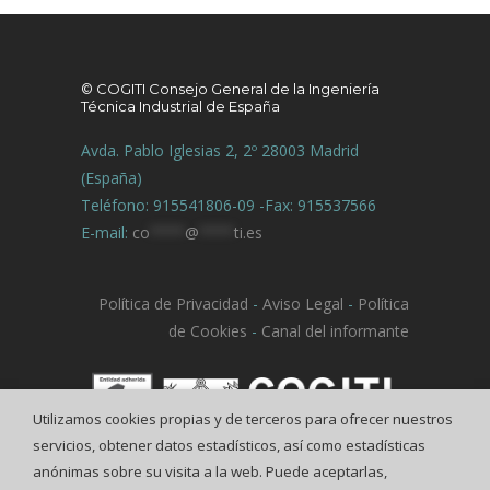
© COGITI Consejo General de la Ingeniería
Técnica Industrial de España
Avda. Pablo Iglesias 2, 2º 28003 Madrid
(España)
Teléfono: 915541806-09 -Fax: 915537566
E-mail:
co
****
@
****
ti.es
Política de Privacidad
-
Aviso Legal
-
Política
de Cookies
-
Canal del informante
Utilizamos cookies propias y de terceros para ofrecer nuestros
servicios, obtener datos estadísticos, así como estadísticas
anónimas sobre su visita a la web. Puede aceptarlas,