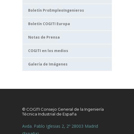
Boletín ProEmpleoIngenieros
Boletín COGITI Europa
Notas de Prensa
COGITI en los medios
Galería de Imágenes
© COGITI Consejo General de la Ingeniería
Técnica Industrial de España
Avda. Pablo Iglesias 2, 2º 28003 Madrid
(España)