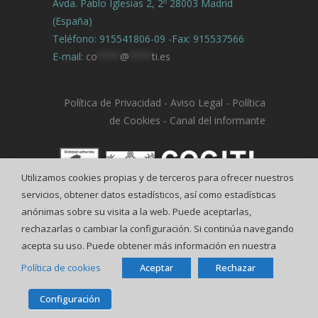
Avda. Pablo Iglesias 2, 2º 28003 Madrid
(España)
Teléfono: 915541806-09 -Fax: 915537566
E-mail:
co
****
@
****
ti.es
Política de Privacidad
-
Aviso Legal
-
Política
de Cookies
-
Canal del informante
Utilizamos cookies propias y de terceros para ofrecer nuestros
servicios, obtener datos estadísticos, así como estadísticas
anónimas sobre su visita a la web. Puede aceptarlas,
rechazarlas o cambiar la configuración. Si continúa navegando
acepta su uso. Puede obtener más información en nuestra
Política de cookies
Aceptar
Rechazar
© COGITI
Configuración