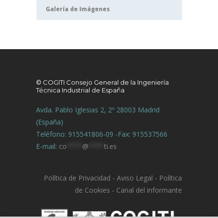
Galería de Imágenes
© COGITI Consejo General de la Ingeniería
Técnica Industrial de España
Avda. Pablo Iglesias 2, 2º 28003 Madrid
(España)
Teléfono: 915541806-09 -Fax: 915537566
E-mail:
co
****
@
****
ti.es
Política de Privacidad
-
Aviso Legal
-
Política
de Cookies
-
Canal del informante