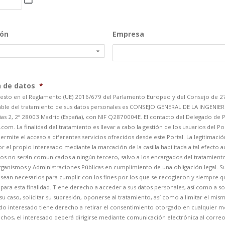
barra
MM
ión
Empresa
barra
AAAA
n de datos
*
esto en el Reglamento (UE) 2016/679 del Parlamento Europeo y del Consejo de 27 
ble del tratamiento de sus datos personales es CONSEJO GENERAL DE LA INGENIE
sias 2, 2º 28003 Madrid (España), con NIF Q2870004E. El contacto del Delegado de 
om. La finalidad del tratamiento es llevar a cabo la gestión de los usuarios del Po
ermite el acceso a diferentes servicios ofrecidos desde este Portal. La legitimació
el propio interesado mediante la marcación de la casilla habilitada a tal efecto a
os no serán comunicados a ningún tercero, salvo a los encargados del tratamiento
Organismos y Administraciones Públicas en cumplimiento de una obligación legal. S
sean necesarios para cumplir con los fines por los que se recogieron y siempre 
ara esta finalidad. Tiene derecho a acceder a sus datos personales, así como a soli
su caso, solicitar su supresión, oponerse al tratamiento, así como a limitar el mism
do interesado tiene derecho a retirar el consentimiento otorgado en cualquier 
echos, el interesado deberá dirigirse mediante comunicación electrónica al correo: