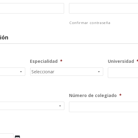
Confirmar contraseña
ión
Especialidad
*
Universidad
Número de colegiado
*
DD