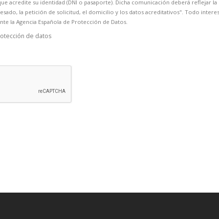
 acredite su identidad (DNI o pasaporte). Dicha comunicación deberá reflejar la 
esado, la petición de solicitud, el domicilio y los datos acreditativos". Todo inter
nte la Agencia Española de Protección de Datos.
rotección de datos