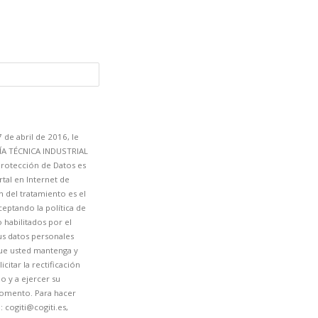
de abril de 2016, le
RÍA TÉCNICA INDUSTRIAL
Protección de Datos es
rtal en Internet de
n del tratamiento es el
ceptando la política de
 habilitados por el
us datos personales
que usted mantenga y
citar la rectificación
o y a ejercer su
momento. Para hacer
 cogiti@cogiti.es,