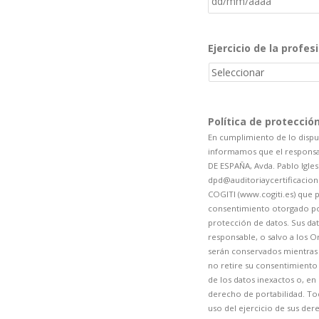
Ejercicio de la profes
Política de protecció
En cumplimiento de lo dispu
informamos que el responsa
DE ESPAÑA, Avda. Pablo Igle
dpd@auditoriaycertificacion.c
COGITI (www.cogiti.es) que p
consentimiento otorgado por 
protección de datos. Sus dat
responsable, o salvo a los 
serán conservados mientras 
no retire su consentimiento p
de los datos inexactos o, en 
derecho de portabilidad. To
uso del ejercicio de sus der