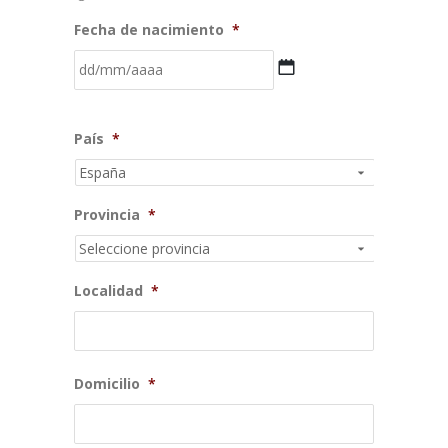
Fecha de nacimiento
*
DD
País
*
barra
MM
barra
Provincia
*
AAAA
Localidad
*
Domicilio
*