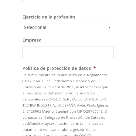
DD
Ejercicio de la profesión
barra
MM
barra
Empresa
AAAA
Política de protección de datos
*
En cumplimiento de lo dispuesto en el Reglamento
(UE) 2016/679 del Parlamento Europeo y del
Consejo de 27 de abril de 2016, le informamos que
el responsable del tratamiento de sus datos
personales es CONSEJO GENERAL DE LA INGENIERÍA
TÉCNICA INDUSTRIAL DE ESPAÑA, Avda. Pablo Iglesias
2, 2º 28003 Madrid (España), con NIF Q2870004E. El
contacto del Delegado de Protección de Datos es
dpd@auditoriaycertificacion.com. La finalidad del
tratamiento es llevar a cabo la gestión de los
usuarios del Portal en Internet de COGITI