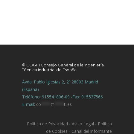
© COGITI Consejo General de la Ingeniería
Técnica Industrial de España
Avda. Pablo Iglesias 2, 2º 28003 Madrid
(España)
Teléfono: 915541806-09 -Fax: 915537566
E-mail:
co
****
@
****
ti.es
Política de Privacidad
-
Aviso Legal
-
Política
de Cookies
-
Canal del informante