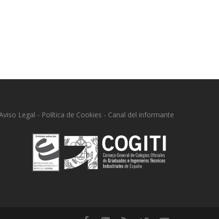
Aviso Legal
-
Política de Cookies
-
Canal del informante