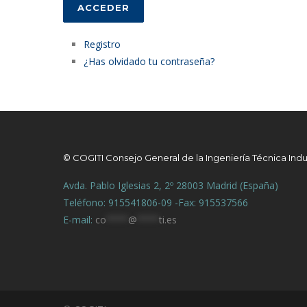
ACCEDER
Registro
¿Has olvidado tu contraseña?
© COGITI Consejo General de la Ingeniería Técnica Indu
Avda. Pablo Iglesias 2, 2º 28003 Madrid (España)
Teléfono: 915541806-09 -Fax: 915537566
E-mail:
co
****
@
****
ti.es