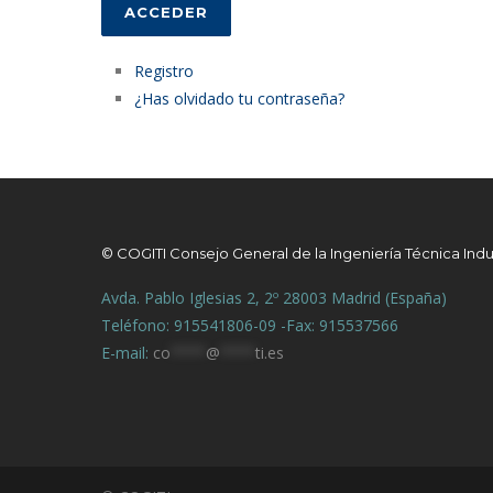
ACCEDER
Registro
¿Has olvidado tu contraseña?
© COGITI Consejo General de la Ingeniería Técnica Indu
Avda. Pablo Iglesias 2, 2º 28003 Madrid (España)
Teléfono: 915541806-09 -Fax: 915537566
E-mail:
co
****
@
****
ti.es