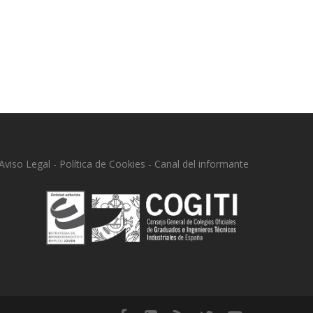
Aviso Legal
-
Política de Cookies
-
Canal del informante