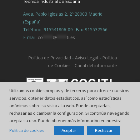
Técnica Industrial de España
Avda. Pablo Iglesias 2, 2º 28003 Madrid
(España)
Teléfono: 915541806-09 -Fax: 915537566
E-mail:
co
****
@
****
ti.es
Política de Privacidad
-
Aviso Legal
-
Política
de Cookies
-
Canal del informante
Utilizamos cookies propias y de terceros para ofrecer nuestros
servicios, obtener datos estadísticos, así como estadísticas
anónimas sobre su visita a la web. Puede aceptarlas,
rechazarlas o cambiar la configuración. Si continúa navegando
acepta su uso. Puede obtener más información en nuestra
Política de cookies
Aceptar
Rechazar
© COGITI