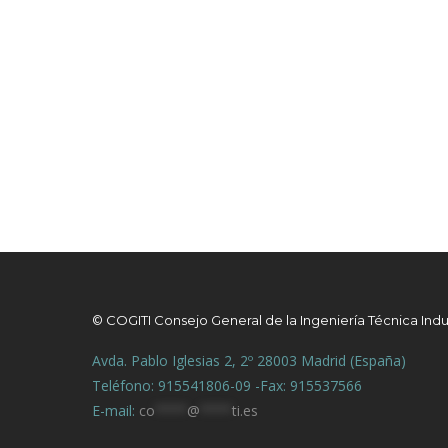
© COGITI Consejo General de la Ingeniería Técnica Indu
Avda. Pablo Iglesias 2, 2º 28003 Madrid (España)
Teléfono: 915541806-09 -Fax: 915537566
E-mail:
co
****
@
****
ti.es