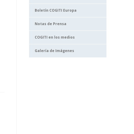
Boletín COGITI Europa
Notas de Prensa
COGITI en los medios
Galería de Imágenes