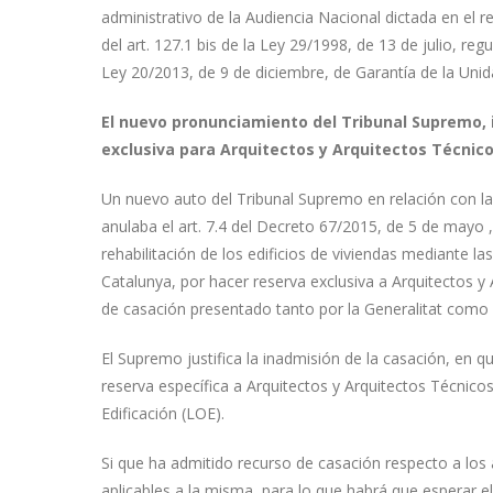
administrativo de la Audiencia Nacional dictada en el r
del art. 127.1 bis de la Ley 29/1998, de 13 de julio, reg
Ley 20/2013, de 9 de diciembre, de Garantía de la Uni
El nuevo pronunciamiento del Tribunal Supremo, i
exclusiva para Arquitectos y Arquitectos Técnicos
Un nuevo auto del Tribunal Supremo en relación con la
anulaba el art. 7.4 del Decreto 67/2015, de 5 de mayo
rehabilitación de los edificios de viviendas mediante las 
Catalunya, por hacer reserva exclusiva a Arquitectos y
de casación presentado tanto por la Generalitat como 
El Supremo justifica la inadmisión de la casación, en q
reserva específica a Arquitectos y Arquitectos Técnico
Edificación (LOE).
Si que ha admitido recurso de casación respecto a los
aplicables a la misma, para lo que habrá que esperar e