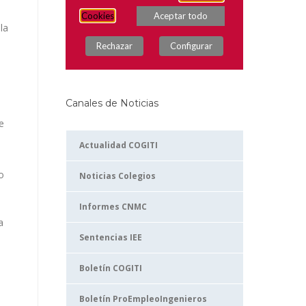
la
Canales de Noticias
e
Actualidad COGITI
o
Noticias Colegios
Informes CNMC
a
Sentencias IEE
Boletín COGITI
Boletín ProEmpleoIngenieros