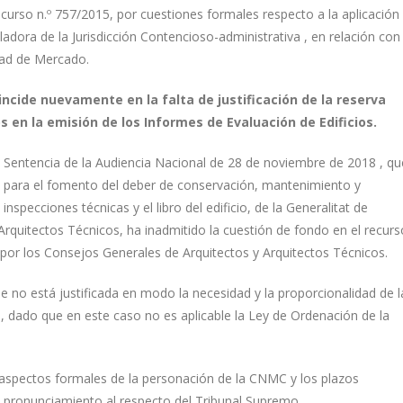
ecurso n.º 757/2015, por cuestiones formales respecto a la aplicación
uladora de la Jurisdicción Contencioso-administrativa , en relación con 
dad de Mercado.
ncide nuevamente en la falta de justificación de la reserva
 en la emisión de los Informes de Evaluación de Edificios.
 Sentencia de la Audiencia Nacional de 28 de noviembre de 2018 , qu
 , para el fomento del deber de conservación, mantenimiento y
inspecciones técnicas y el libro del edificio, de la Generalitat de
 Arquitectos Técnicos, ha inadmitido la cuestión de fondo en el recurs
por los Consejos Generales de Arquitectos y Arquitectos Técnicos.
ue no está justificada en modo la necesidad y la proporcionalidad de l
s, dado que en este caso no es aplicable la Ley de Ordenación de la
 aspectos formales de la personación de la CNMC y los plazos
l pronunciamiento al respecto del Tribunal Supremo.