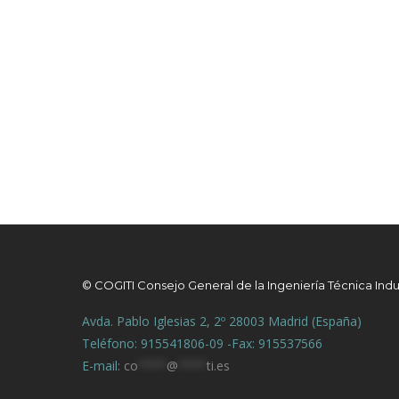
© COGITI Consejo General de la Ingeniería Técnica Indu
Avda. Pablo Iglesias 2, 2º 28003 Madrid (España)
Teléfono: 915541806-09 -Fax: 915537566
E-mail:
co
****
@
****
ti.es