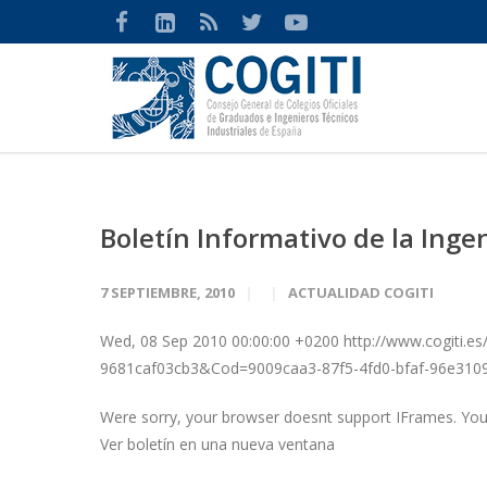
Boletín Informativo de la Ingen
7 SEPTIEMBRE, 2010
ACTUALIDAD COGITI
Wed, 08 Sep 2010 00:00:00 +0200 http://www.cogiti.e
9681caf03cb3&Cod=9009caa3-87f5-4fd0-bfaf-96e310
Were sorry, your browser doesnt support IFrames. You ca
Ver boletín en una nueva ventana