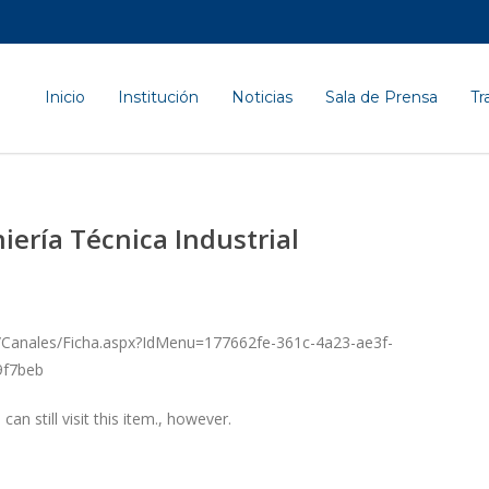
Inicio
Institución
Noticias
Sala de Prensa
Tr
iería Técnica Industrial
s/Canales/Ficha.aspx?IdMenu=177662fe-361c-4a23-ae3f-
9f7beb
n still visit this item., however.