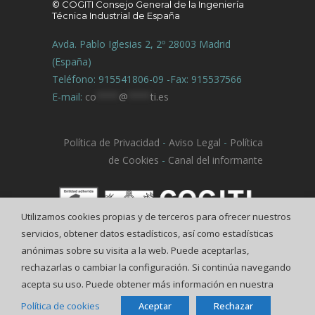
© COGITI Consejo General de la Ingeniería
Técnica Industrial de España
Avda. Pablo Iglesias 2, 2º 28003 Madrid
(España)
Teléfono: 915541806-09 -Fax: 915537566
E-mail:
co
****
@
****
ti.es
Política de Privacidad
-
Aviso Legal
-
Política
de Cookies
-
Canal del informante
Utilizamos cookies propias y de terceros para ofrecer nuestros
servicios, obtener datos estadísticos, así como estadísticas
anónimas sobre su visita a la web. Puede aceptarlas,
rechazarlas o cambiar la configuración. Si continúa navegando
acepta su uso. Puede obtener más información en nuestra
Política de cookies
Aceptar
Rechazar
© COGITI