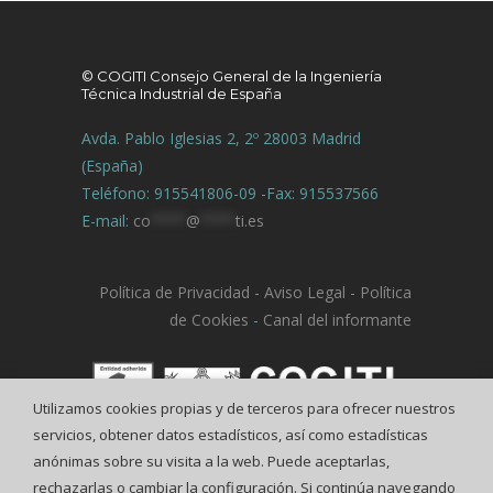
© COGITI Consejo General de la Ingeniería
Técnica Industrial de España
Avda. Pablo Iglesias 2, 2º 28003 Madrid
(España)
Teléfono: 915541806-09 -Fax: 915537566
E-mail:
co
****
@
****
ti.es
Política de Privacidad
-
Aviso Legal
-
Política
de Cookies
-
Canal del informante
Utilizamos cookies propias y de terceros para ofrecer nuestros
servicios, obtener datos estadísticos, así como estadísticas
anónimas sobre su visita a la web. Puede aceptarlas,
rechazarlas o cambiar la configuración. Si continúa navegando